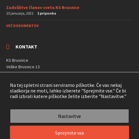
Zadolžitve članov sveta KS Brusnice
13 januarja, 2021
1 priponka
VEČ DOKUMENTOV
KONTAKT
KS Brusnice
Velike Brusnice 13
8321 Brusnice
Na tej spletni strani serviramo piškotke. Če vas nekaj
Telefon: (041) 620 731
sladkorja ne moti, lahko izberete "Sprejmite vse." Če bi
radi izbrali katere piškotke želite izberite "Nastavitve."
Facebook
Nastavitve
© 2026 Krajevna skupnost Brusnice | Izdelava:
Primož Franko
Obvezni
Ti
Sprejmite vse
piškotki